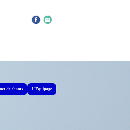
net de chants
L'Equipage