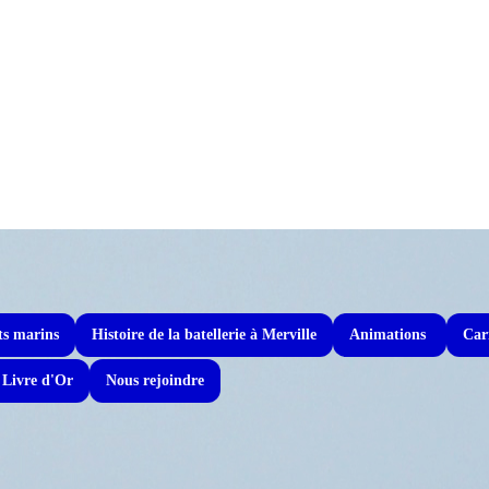
ts marins
Histoire de la batellerie à Merville
Animations
Car
Livre d'Or
Nous rejoindre